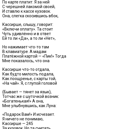
По карте платит. Я за ней
С черешней лакомой своей,
И ставлю к кассе кузовок.
Она, слегка скосившись вбок,
Кассирше, слышу, говорит:
«Включи оплату». Та стоит
Чуть удивлённо и в ответ
Ей то ли «Да», а то ли «Нет»,
Но нажимает что-то там
В клавиатуре. А мадам
Платёжной картой — «Пик!» Тогда
Мне показалось, что она
Кассирше что-то отдала,
Как будто милость подала,
Как поощренье, с карты той,
«На чай». Я, с глупой головой
(Бывает — тянет за язык),
Тотчас же с шуточкой возник:
«Богатенькая!» А она,
Мне улыбнувшись, как Луна:
«Подарок Вам!» И исчезает.
Я ничего не понимаю,
Кассирше — 245
За кузовок. Но та считать