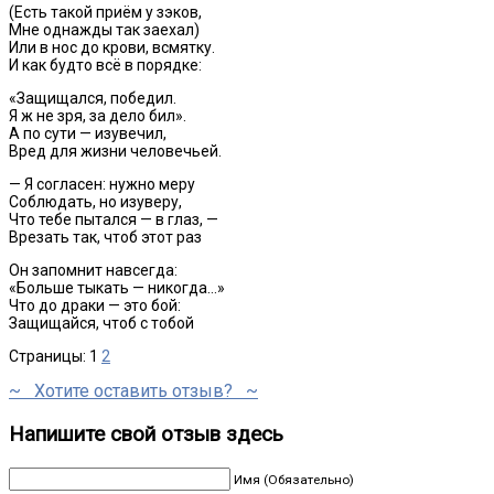
(Есть такой приём у зэков,
Мне однажды так заехал)
Или в нос до крови, всмятку.
И как будто всё в порядке:
«Защищался, победил.
Я ж не зря, за дело бил».
А по сути — изувечил,
Вред для жизни человечьей.
— Я согласен: нужно меру
Соблюдать, но изуверу,
Что тебе пытался — в глаз, —
Врезать так, чтоб этот раз
Он запомнит навсегда:
«Больше тыкать — никогда…»
Что до драки — это бой:
Защищайся, чтоб с тобой
Страницы:
1
2
~ Хотите оставить отзыв? ~
Напишите свой отзыв здесь
Имя (Обязательно)