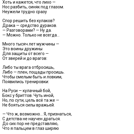
Хоть и кажется, что лихо —
Нос разбить, синяк под глазом.
Неужели трудно сразу
Спор решить без кулаков?
Драка — средство дураков.
— Разговорами? — Ну да.
— Можно. Только не всегда…
Много тысяч лет мужчины —
Это воины дружины
Для защиты от всего —
От зверей и до врагов:
Либо ты врага отбросишь,
Либо — плен, пощады просишь.
Чтобы смелым быть и ловким,
Появились тренировки:
На Руси — кулачный бой,
Бокс у бриттов. Чуть иной,
Но, по сути, цель всё та же —
Не бояться силы вражьей.
— Что ж, возможно… Я, признаться,
С детства не научен драться.
До сих пор не представляю,
Что я пальцем в глаз ширяю