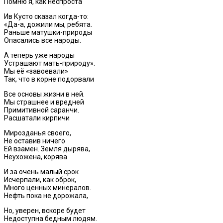
Помню я, как неспроста
Ив Кусто сказал когда-то:
«Да-а, дожили мы, ребята.
Раньше матушки-природы
Опасались все народы.
А теперь уже народы
Устрашают мать-природу».
Мы её «завоевали»
Так, что в корне подорвали
Все основы жизни в ней.
Мы страшнее и вредней
Примитивной саранчи.
Расшатали кирпичи
Мирозданья своего,
Не оставив ничего
Ей взамен. Земля дырява,
Неухожена, корява.
И за очень малый срок
Исчерпали, как оброк,
Много ценных минералов.
Нефть пока не дорожала,
Но, уверен, вскоре будет
Недоступна бедным людям.