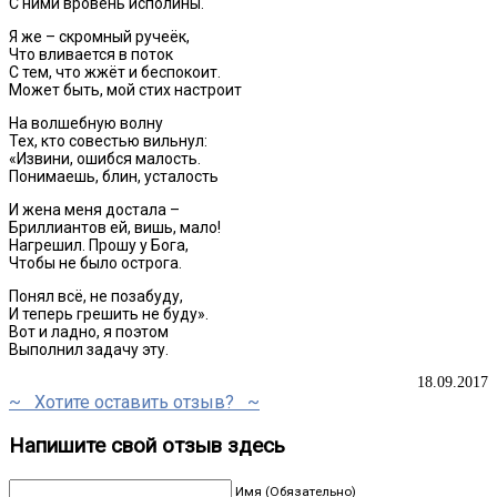
С ними вровень исполины.
Я же – скромный ручеёк,
Что вливается в поток
С тем, что жжёт и беспокоит.
Может быть, мой стих настроит
На волшебную волну
Тех, кто совестью вильнул:
«Извини, ошибся малость.
Понимаешь, блин, усталость
И жена меня достала –
Бриллиантов ей, вишь, мало!
Нагрешил. Прошу у Бога,
Чтобы не было острога.
Понял всё, не позабуду,
И теперь грешить не буду».
Вот и ладно, я поэтом
Выполнил задачу эту.
18.09.2017
~ Хотите оставить отзыв? ~
Напишите свой отзыв здесь
Имя (Обязательно)