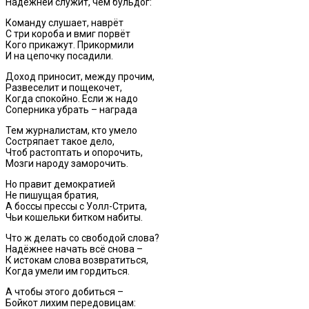
Надёжней служит, чем бульдог:
Команду слушает, наврёт
С три короба и вмиг порвёт
Кого прикажут. Прикормили
И на цепочку посадили.
Доход приносит, между прочим,
Развеселит и пощекочет,
Когда спокойно. Если ж надо
Соперника убрать – награда
Тем журналистам, кто умело
Состряпает такое дело,
Чтоб растоптать и опорочить,
Мозги народу заморочить.
Но правит демократией
Не пишущая братия,
А боссы прессы с Уолл-Стрита,
Чьи кошельки битком набиты.
Что ж делать со свободой слова?
Надёжнее начать всё снова –
К истокам слова возвратиться,
Когда умели им гордиться.
А чтобы этого добиться –
Бойкот лихим передовицам: