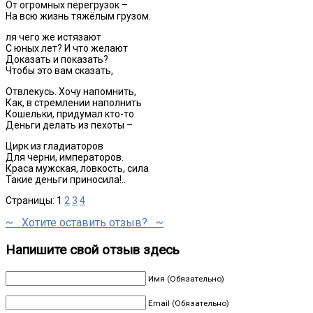
От огромных перегрузок –
На всю жизнь тяжёлым грузом.
ля чего же истязают
С юных лет? И что желают
Доказать и показать?
Чтобы это вам сказать,
Отвлекусь. Хочу напомнить,
Как, в стремлении наполнить
Кошельки, придумал кто-то
Деньги делать из пехоты –
Цирк из гладиаторов
Для черни, императоров.
Краса мужская, ловкость, сила
Такие деньги приносила!..
Страницы:
1
2
3
4
~ Хотите оставить отзыв? ~
Напишите свой отзыв здесь
Имя (Обязательно)
Email (Обязательно)