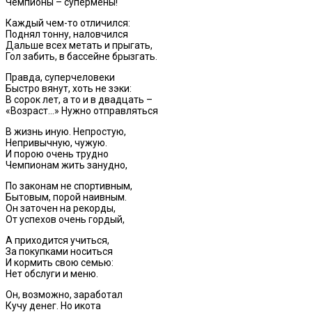
Чемпионы – супермены!
Каждый чем-то отличился:
Поднял тонну, наловчился
Дальше всех метать и прыгать,
Гол забить, в бассейне брызгать.
Правда, суперчеловеки
Быстро вянут, хоть не зэки:
В сорок лет, а то и в двадцать –
«Возраст…» Нужно отправляться
В жизнь иную. Непростую,
Непривычную, чужую.
И порою очень трудно
Чемпионам жить занудно,
По законам не спортивным,
Бытовым, порой наивным.
Он заточен на рекорды,
От успехов очень гордый,
А приходится учиться,
За покупками носиться
И кормить свою семью:
Нет обслуги и меню.
Он, возможно, заработал
Кучу денег. Но икота