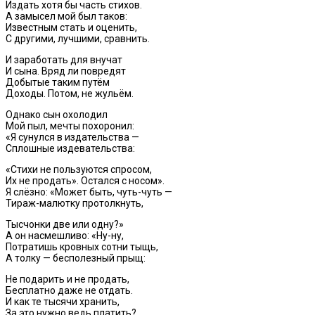
Издать хотя бы часть стихов.
А замысел мой был таков:
Известным стать и оценить,
С другими, лучшими, сравнить.
И заработать для внучат
И сына. Вряд ли повредят
Добытые таким путём
Доходы. Потом, не жульём.
Однако сын охолодил
Мой пыл, мечты похоронил:
«Я сунулся в издательства —
Сплошные издевательства:
«Стихи не пользуются спросом,
Их не продать». Остался с носом».
Я слёзно: «Может быть, чуть-чуть —
Тираж-малютку протолкнуть,
Тысчонки две или одну?»
А он насмешливо: «Ну-ну,
Потратишь кровных сотни тыщь,
А толку — бесполезный прыщ:
Не подарить и не продать,
Бесплатно даже не отдать.
И как те тысячи хранить,
За это нужно ведь платить?