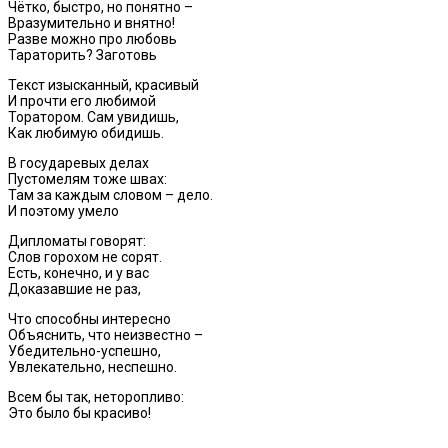
Чётко, быстро, но понятно –
Вразумительно и внятно!
Разве можно про любовь
Тараторить? Заготовь
Текст изысканный, красивый
И прочти его любимой
Торатором. Сам увидишь,
Как любимую обидишь.
В государевых делах
Пустомелям тоже швах:
Там за каждым словом – дело.
И поэтому умело
Дипломаты говорят:
Слов горохом не сорят.
Есть, конечно, и у вас
Доказавшие не раз,
Что способны интересно
Объяснить, что неизвестно –
Убедительно-успешно,
Увлекательно, неспешно.
Всем бы так, неторопливо:
Это было бы красиво!