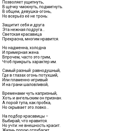
Позволяет ущипнуть,
В щёчку чмокнуть, подмигнуть.
В общем, девушка-огонь,
Но всерьёз её не тронь:
Защитит себя и друга
Эта нежная подруга…
Светская красавица
Прекрасна, многим нравится.
Но надменна, холодна
И примерная жена.
Впрочем, часто это грим,
Чтоб прикрыть характер им.
Самый разный: равнодушный,
Где в глазах огонь потухший,
Или пламенно-игривый
И на грани шаловливой,
Временами чуть капризный,
Хоть и ангельским он признан.
А порой тупа, как пробка,
Но скрывает это ловко…
На подбор красавицы –
Выбирай, что нравится.
Но учти: не внешность красит.
Жизнь порою отдубасит