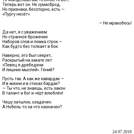
Теперь вот он. Не сумасброд,
Но признаки, бесспорно, есть —
«Пургу несёт».
— Не мракобесь!
Да нет, я с уважением.
Но странное брожение
Наборов слов и ломка строк —
Как будто бес толкает в бок.
Наверно, это был секрет,
Раскрытый на закате лет:
«Певец я дребедени
И лишних мыслей». Гений?
Пусть так. А как же кавардак —
И в жизни и в стихах бардак?
— Ты что, не знаешь, есть закон:
В талант и бог и чёрт влюблён!
Чешу затылок, озадачен:
А Нобель-то за что назначен?
24.07.2018