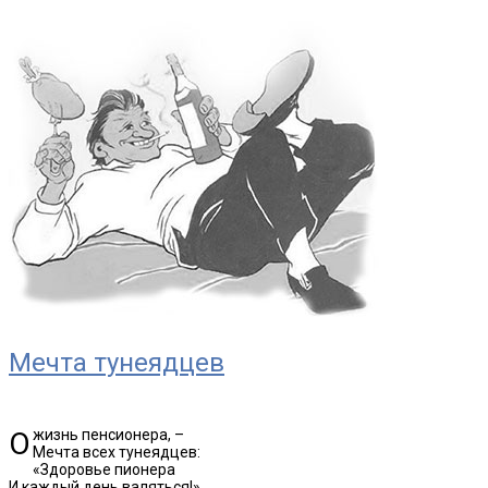
Мечта тунеядцев
О жизнь пенсионера, –
Мечта всех тунеядцев:
«Здоровье пионера
И каждый день валяться!»