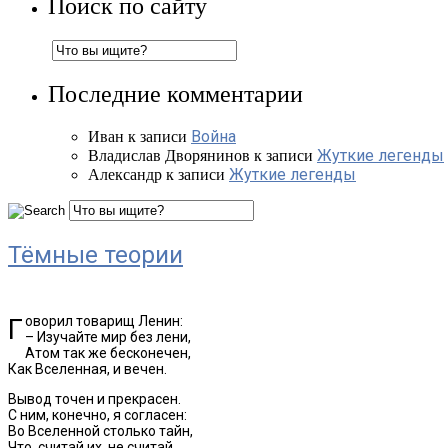
Поиск по сайту
Последние комментарии
Война
Иван
к записи
Жуткие легенды
Владислав Дворянинов
к записи
Жуткие легенды
Александр
к записи
Тёмные теории
Говорил товарищ Ленин:
– Изучайте мир без лени,
Атом так же бесконечен,
Как Вселенная, и вечен.
Вывод точен и прекрасен.
С ним, конечно, я согласен:
Во Вселенной столько тайн,
Что, считай их, не считай,..